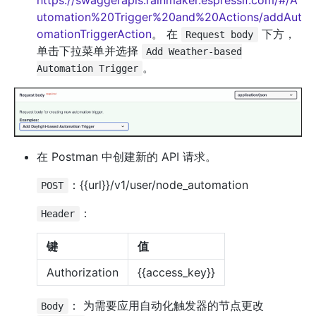
utomation%20Trigger%20and%20Actions/addAut
omationTriggerAction
。 在
下方，
Request body
单击下拉菜单并选择
Add Weather-based
。
Automation Trigger
在 Postman 中创建新的 API 请求。
：{{url}}/v1/user/node_automation
POST
：
Header
键
值
Authorization
{{access_key}}
： 为需要应用自动化触发器的节点更改
Body