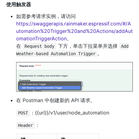
使用触发器
如需参考请求实例，请访问
https://swaggerapis.rainmaker.espressif.com/#/A
utomation%20Trigger%20and%20Actions/addAut
omationTriggerAction
。
在
下方，单击下拉菜单并选择
Request body
Add
。
Weather-based Automation Trigger
在 Postman 中创建新的 API 请求。
：{{url}}/v1/user/node_automation
POST
：
Header