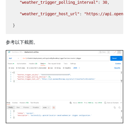
"weather_trigger_polling_interval"
: 
30
, 

"weather_trigger_host_url"
: 
"https://api.openwe
参考以下截图。