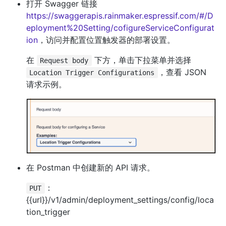
打开 Swagger 链接
https://swaggerapis.rainmaker.espressif.com/#/D
eployment%20Setting/cofigureServiceConfigurat
ion
，访问并配置位置触发器的部署设置。
在
下方，单击下拉菜单并选择
Request body
，查看 JSON
Location Trigger Configurations
请求示例。
在 Postman 中创建新的 API 请求。
：
PUT
{{url}}/v1/admin/deployment_settings/config/loca
tion_trigger