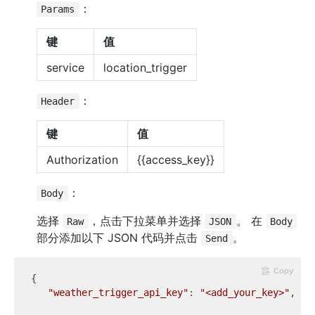
：
Params
键
值
service
location_trigger
：
Header
键
值
Authorization
{{access_key}}
：
Body
选择
，点击下拉菜单并选择
。 在
Raw
JSON
Body
部分添加以下 JSON 代码并点击
。
Send
Copy
{

"weather_trigger_api_key"
: 
"<add_your_key>"
, 
